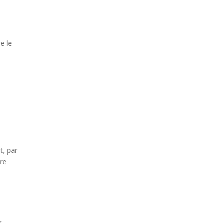
e le
.
t, par
re
s