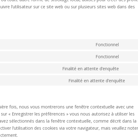
 suivre l’utilisateur sur ce site web ou sur plusieurs sites web dans des
Fonctionnel
Consen
to
Fonctionnel
Consen
service
to
Finalité en attente d’enquête
wordpr
Consen
service
to
Finalité en attente d’enquête
divi-
Con
service
(elegan
to
google
themes
serv
maps
dive
mière fois, nous vous montrerons une fenêtre contextuelle avec une
sur « Enregistrer les préférences » vous nous autorisez à utiliser les
avez sélectionnés dans la fenêtre contextuelle, comme décrit dans la
iver l’utilisation des cookies via votre navigateur, mais veuillez note
ectement.