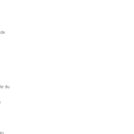
 de
le du
e
és,