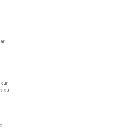
par
 dur
rs ou
Ce