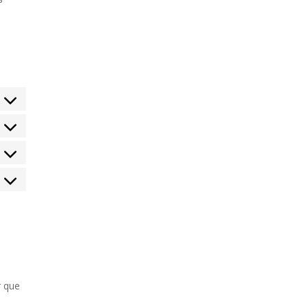
t
t
ess
t
sent
t-
-
)
ice
rs
r que